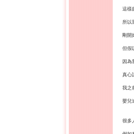
這樣
所以
剛開
但假
因為
真心
我之
嬰兒
很多
例如