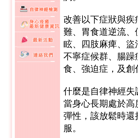
改善以下症狀與疾
難、胃食道逆流、
眩、四肢麻痺、盜
不寧症候群、腸躁
食、強迫症，及創
什麼是自律神經失
當身心長期處於高
彈性，該放鬆時還
服。