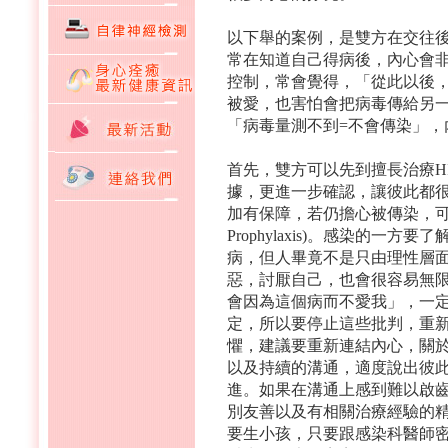
以下舉的案例，是雙方在交往後
常在知道自己得病後，內心會非
控制，常會覺得，「從此以後
被愛，也害怕會把病毒傳給另一
「病毒量測不到=不會傳染」，
首先，雙方可以先到擅長治療H
據，更進一步確認，讓彼此都
加有保障，若仍擔心被傳染，可以考慮
Prophylaxis)。感染的一
病，但人畢竟不是只由理性層面
惡，討厭自己，也會很容易無
會因為這個病而不愛我」，一
定，所以要停止這些批判，重
懼，建議要重新連結內心，關
以及持續的溝通，適度說出彼
進。如果在溝通上感到難以啟
別友善以及有相關治療經驗的精
要生小孩，只要跟感染科醫師