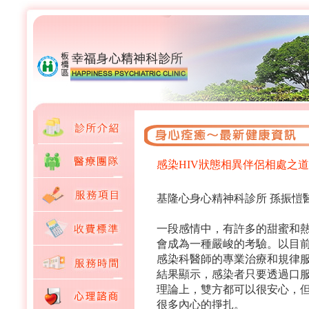
感染HIV狀態相異伴侶相處之道
基隆心身心精神科診所 孫振愷
一段感情中，有許多的甜蜜和熱
會成為一種嚴峻的考驗。以目前
感染科醫師的專業治療和規律
結果顯示，感染者只要透過口
理論上，雙方都可以很安心，但
很多內心的掙扎。